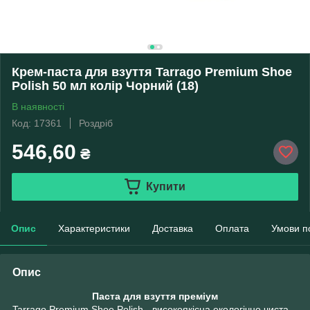
Крем-паста для взуття Tarrago Premium Shoe
Polish 50 мл колір Чорний (18)
В наявності
Код: 17361
Роздріб
546,60
₴
Купити
Опис
Характеристики
Доставка
Оплата
Умови п
Опис
Паста для взуття преміум
Tarrago Premium Shoe Polish - високоякісна екологічно чиста