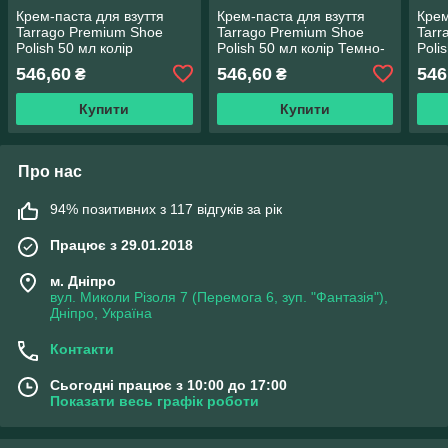
Крем-паста для взуття
Крем-паста для взуття
Крем
Tarrago Premium Shoe
Tarrago Premium Shoe
Tarr
Polish 50 мл колір
Polish 50 мл колір Темно-
Poli
Безбарвний (00)
коричневий (06)
Борд
546,60
546,60
546
₴
₴
Купити
Купити
Про нас
94% позитивних з 117 відгуків за рік
Працює з 29.01.2018
м. Дніпро
вул. Миколи Різоля 7 (Перемога 6, зуп. "Фантазія"),
Дніпро, Україна
Контакти
Сьогодні працює з 10:00 до 17:00
Показати весь графік роботи