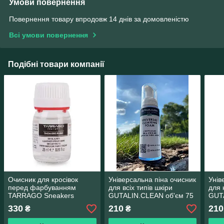
Умови повернення
Повернення товару впродовж 14 днів за домовленістю
Всі умови повернення
Подібні товари компанії
Очисник для кросівок
Універсальна піна очисник
Унів
перед фарбуванням
для всіх типів шкіри
для 
TARRAGO Sneakers
GUTALIN.CLEAN об'єм 75
GUT
Deglazer 25 мл
мл.
мл.
330
210
210
₴
₴