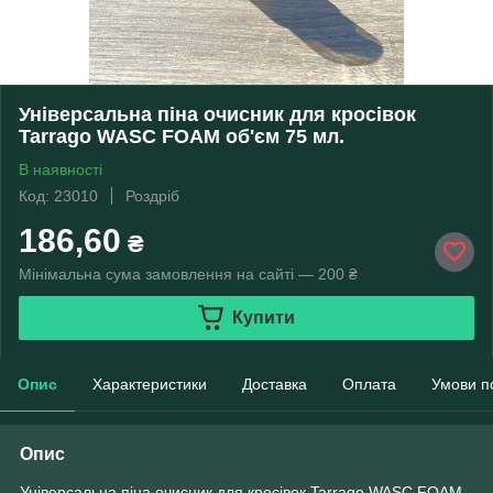
Універсальна піна очисник для кросівок
Tarrago WASC FOAM об'єм 75 мл.
В наявності
Код: 23010
Роздріб
186,60
₴
Мінімальна сума замовлення на сайті — 200 ₴
Купити
Опис
Характеристики
Доставка
Оплата
Умови п
Опис
Універсальна піна очисник для кросівок Tarrago WASC FOAM