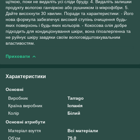
щіткою, поки не видаліть усі сліди бруду. 4. Видаліть залишки
продукту вологою ганчіркою або рушником із мікрофібри. 5.
Дайте висохнути 30 хвилин. Поради та характеристики: - Його
нова формула забезпечує високий ступінь очищення будь-
яких поверхонь і будь-яких кольорів. - Кокосова олія добре
підходить для кондиціонування шкіри, вона гіпоалергенна та
не руйнує шкіру завдяки своїм вологовідштовхувальним
властивостям.
Приховати
Характеристики
Основні
Виробник
Tarrago
Країна виробник
Іспанія
Колір
Білий
Основні атрибути
Матеріал взуття
Всі матеріали
Об'єм
75.0