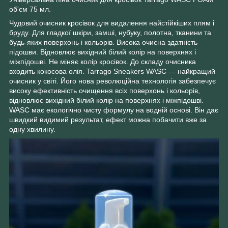
об'єм 75 мл.
Чудовий очисник кросівок для видалення найстійкіших плям і
бруду. Для гладкої шкіри, замші, нубуку, полотна, тканини та
будь-яких поверхонь і кольорів. Висока очисна здатність
підошви. Відновлює вихідний білий колір на поверхнях і
міжпідошві. Не міняє колір кросівок. До складу очисника
входить кокосова олія. Tarrago Sneakers WASC — найкращий
очисник у світі. Його нова революційна технологія забезпечує
високу ефективність очищення всіх поверхонь і кольорів,
відновлює вихідний білий колір на поверхнях і міжпідошві.
WASC має екологічно чисту формулу на водній основі. Він дає
швидкий видимий результат, ефект можна побачити вже за
одну хвилину.