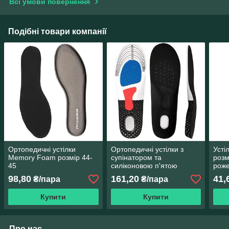
Всі умови повернення
Подібні товари компанії
Ортопедичні устілки
Ортопедичні устілки з
Усті
Memory Foam розмір 44-
супінатором та
розм
45
силіконовою п'ятою
рож
(Розмір 40-45) СК-2010
98,80
161,20
41,
₴/пара
₴/пара
Купити
Купити
Про нас