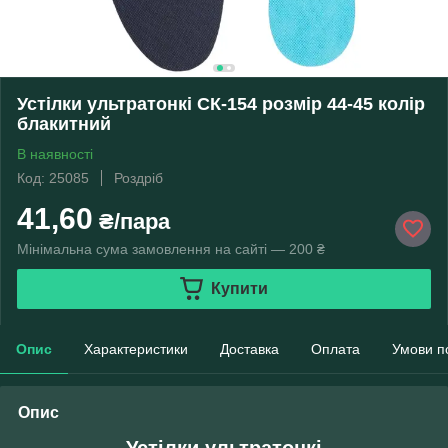
Устілки ультратонкі СК-154 розмір 44-45 колір
блакитний
В наявності
Код: 25085
Роздріб
41,60
₴/пара
Мінімальна сума замовлення на сайті — 200 ₴
Купити
Опис
Характеристики
Доставка
Оплата
Умови п
Опис
Устілки ультратонкі