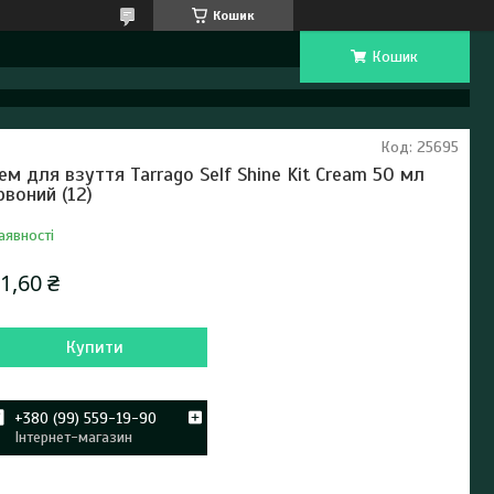
Кошик
Кошик
Код:
25695
ем для взуття Tarrago Self Shine Kit Cream 50 мл
рвоний (12)
аявності
1,60 ₴
Купити
+380 (99) 559-19-90
Інтернет-магазин