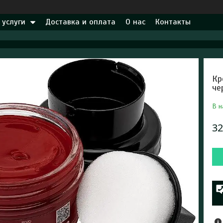
 услуги
Доставка и оплата
О нас
Контакты
Кр
че
В н
32