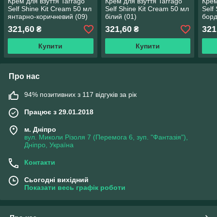
Крем для взуття Tarrago
Крем для взуття Tarrago
Крем
Self Shine Kit Cream 50 мл
Self Shine Kit Cream 50 мл
Self
янтарно-коричневий (09)
білий (01)
борд
321,60
321,60
321
₴
₴
Купити
Купити
Про нас
94% позитивних з 117 відгуків за рік
Працює з 29.01.2018
м. Дніпро
вул. Миколи Різоля 7 (Перемога 6, зуп. "Фантазія"),
Дніпро, Україна
Контакти
Сьогодні вихідний
Показати весь графік роботи