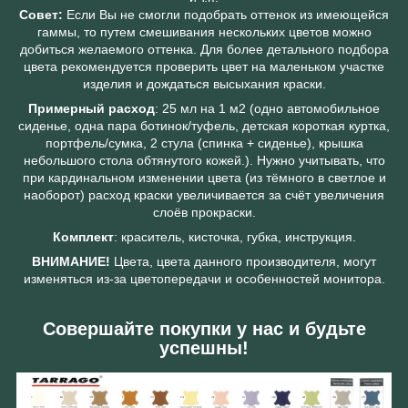
Совет:
Если Вы не смогли подобрать оттенок из имеющейся
гаммы, то путем смешивания нескольких цветов можно
добиться желаемого оттенка. Для более детального подбора
цвета рекомендуется проверить цвет на маленьком участке
изделия и дождаться высыхания краски.
Примерный расход
: 25 мл на 1 м2 (одно автомобильное
сиденье, одна пара ботинок/туфель, детская короткая куртка,
портфель/сумка, 2 стула (спинка + сиденье), крышка
небольшого стола обтянутого кожей.). Нужно учитывать, что
при кардинальном изменении цвета (из тёмного в светлое и
наоборот) расход краски увеличивается за счёт увеличения
слоёв прокраски.
Комплект
: краситель, кисточка, губка, инструкция.
ВНИМАНИЕ!
Цвета, цвета данного производителя, могут
изменяться из-за цветопередачи и особенностей монитора.
Совершайте покупки у нас и будьте
успешны!