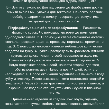
Починати фарбування необхідно відразу після цього.
В - Взуття з текстилю: Для підготовки до фарбування досить
вимити виріб Очищувачем для текстилю. Наносити барвник
необхідно шарами на вологу поверхню, дотримуючись
інструкції для шкіряних виробів.
Підфарбовування або перефарбування:
1. Размешать
флакон с краской с помощью кисточки до получения
однородного цвета. 2. С помощью слегка смоченной кисточки
сначала прокрасить ранты, прошивку, царапины, орнамент и
т.д. 3. С помощью кисточки нанести небольшое количество
средства на губку. 4. Губкой распределить краситель мягкими
круговыми движениями по всей поверхности изделия.
Смачивать губку в красителе по мере необходимости. 5.
Когда подсохнет первый слой, нанести второй, для того,
чтобы выровнять цвет. Нанести третий слой, если это
необходимо. 6. После окончания окрашивания вымыть в воде
губку и кисточку. После высыхания кожа становится гладкой и
эластичной. Через 5 часов краситель полностью впитается, и
окрашенное изделие станет устойчиво к сухой и влажной
чистке.
Применение:
изделия из гладких кож: обувь, одежда,
кожгалантерея, сумки, мебель, кожаные салоны автомобилей
и т.п.