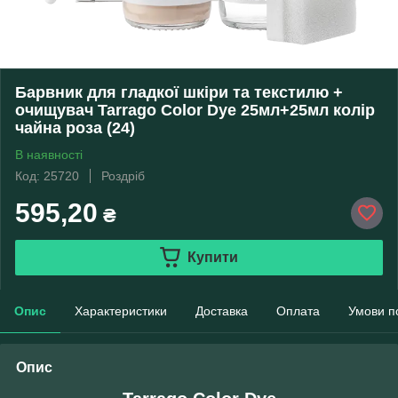
Барвник для гладкої шкіри та текстилю +
очищувач Tarrago Color Dye 25мл+25мл колір
чайна роза (24)
В наявності
Код: 25720
Роздріб
595,20
₴
Купити
Опис
Характеристики
Доставка
Оплата
Умови п
Опис