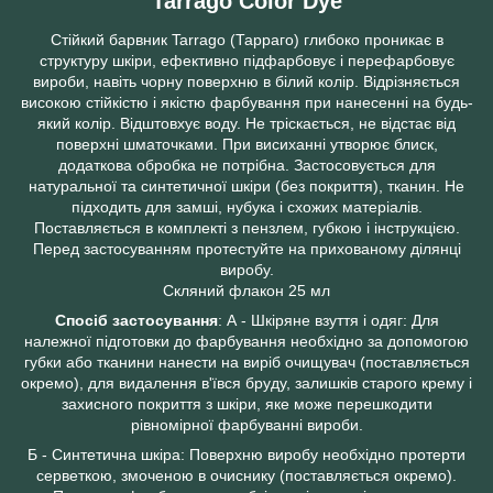
Tarrago Color Dye
Стійкий барвник Tarrago (Тарраго) глибоко проникає в
структуру шкіри, ефективно підфарбовує і перефарбовує
вироби, навіть чорну поверхню в білий колір. Відрізняється
високою стійкістю і якістю фарбування при нанесенні на будь-
який колір. Відштовхує воду. Не тріскається, не відстає від
поверхні шматочками. При висиханні утворює блиск,
додаткова обробка не потрібна. Застосовується для
натуральної та синтетичної шкіри (без покриття), тканин. Не
підходить для замші, нубука і схожих матеріалів.
Поставляється в комплекті з пензлем, губкою і інструкцією.
Перед застосуванням протестуйте на прихованому ділянці
виробу.
Скляний флакон 25 мл
Спосіб застосування
: А - Шкіряне взуття і одяг: Для
належної підготовки до фарбування необхідно за допомогою
губки або тканини нанести на виріб очищувач (поставляється
окремо), для видалення в'ївся бруду, залишків старого крему і
захисного покриття з шкіри, яке може перешкодити
рівномірної фарбуванні вироби.
Б - Синтетична шкіра: Поверхню виробу необхідно протерти
серветкою, змоченою в очиснику (поставляється окремо).