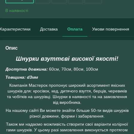
В наявності
Характеристики
Доставка
Оплата
Умови повернення
Опис
Шнурки взуттєві високої якості!
Доступна довжина:
60см, 70см, 80см, 100см
Товщина: d3мм
Компанія Мастерок пропонує широкий асортимент якісних
шнурків для: кросівок, кед, дитячого взуття, берців, черевиків
та чобітків на шнурівці. Шнурки в наявності та на замовлення
від виробника.
На нашому сайті Ви можете знайти більше 50-ти видів шнурків
різної довжини, форми і забарвлення.
Також ми надаємо можливість створити свої варіанти колірної
гами шнурків. У цьому разі замовлення виконується протягом