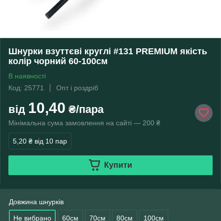
Шнурки взуттєві круглі #131 PREMIUM якість
колір чорний 60-100см
В наявності
Код: 25771
Опт і роздріб
10,40
від
₴/пара
Мінімальна сума замовлення на сайті — 200 ₴
5,20 ₴
від 10 пар
Купити
Довжина шнурків
Не вибрано
60см
70см
80см
100см