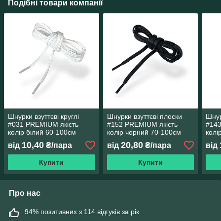
Подібні товари компанії
Шнурки взуттєві круглі
Шнурки взуттєві плоски
Шнур
#031 PREMIUM якість
#152 PREMIUM якість
#143
колір білий 60-100см
колір чорний 70-100см
колі
10,40
20,80
від
₴/пара
від
₴/пара
від
Купити
Купити
Про нас
94% позитивних з 114 відгуків за рік