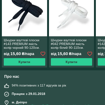
Шнурки взуттєві плоски
Шнурки взуттєві плоски
Шнур
#143 PREMIUM якість
#042 PREMIUM якість
#142
колір чорний 90-120см.
колір білий 90-110см.
колі
15,60
15,60
від
₴/пара
від
₴/пара
від
Купити
Купити
Про нас
94% позитивних з 117 відгуків за рік
Працює з 29.01.2018
м. Дніпро