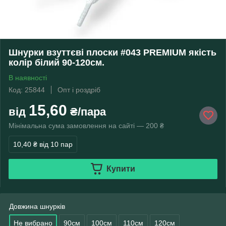
Шнурки взуттєві плоски #043 PREMIUM якість
колір білий 90-120см.
В наявності
Код: 25844
Опт і роздріб
15,60
від
₴/пара
Мінімальна сума замовлення на сайті — 200 ₴
10,40 ₴
від 10 пар
Купити
Довжина шнурків
Не вибрано
90см
100см
110см
120см