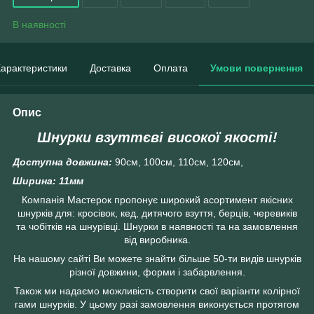
В наявності
арактеристики
Доставка
Оплата
Умови повернення
Опис
Шнурки взуттєві високої якості!
Доступна довжина:
90см, 100см, 110см, 120см,
Ширина: 11мм
Компанія Мастерок пропонує широкий асортимент якісних
шнурків для: кросівок, кед, дитячого взуття, берців, черевиків
та чобітків на шнурівці. Шнурки в наявності та на замовлення
від виробника.
На нашому сайті Ви можете знайти більше 50-ти видів шнурків
різної довжини, форми і забарвлення.
Також ми надаємо можливість створити свої варіанти колірної
гами шнурків. У цьому разі замовлення виконується протягом