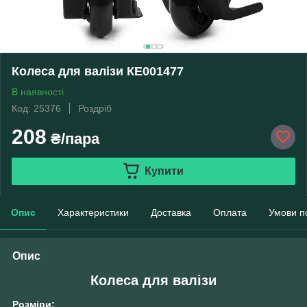
Колеса для валізи КЕ001477
В наявності
Код: 25376
Роздріб
208
₴/пара
Купити
Опис
Характеристики
Доставка
Оплата
Умови п
Опис
Колеса для валізи
Розміри: