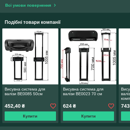
Всі умови повернення
Подібні товари компанії
Висувна система для
Висувна система для
Вису
валізи ВЕ0085 50см
валізи ВЕ0023 70 см
валі
ком
452,40
624
743
₴
₴
Купити
Купити