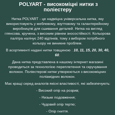
POLYART - високоміцні нитки з
поліестеру
Нитка POLYART - це надміцна універсальна нитка, яку
використовують у меблевому, взуттєвому та галантерейному
виробництві для cшивання деталей. Нитка на вигляд
глянсова, кручена, з високим рівнем зносостійкості. Кольорова
палітра налічує 240 відтінків, тому з вибором потрібного
кольору не виникне проблем.
В асортименті надані нитки товщиною :
10, 11, 15, 20, 30, 40,
60
.
Дана нитка представлена в нашому інтернет магазині
проводиться за технологією переплетення та скручування
волокон. Поліестерові нитки утворюються з високоміцних
поліамідних волокон.
Має кращі серед аналогів якісні властивості, які забезпечують:
- Високий опір на розрив;
- Низьке подовження;
- Чудовий опір тертю;
- Опір гниття.