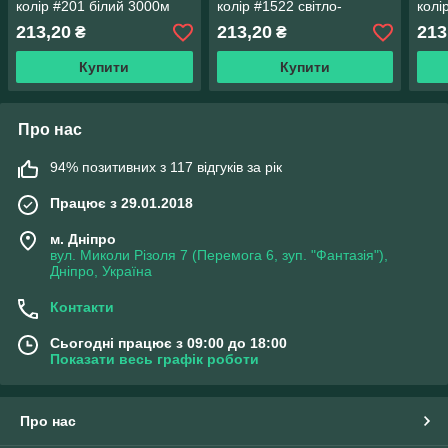
колір #201 білий 3000м
колір #1522 світло-
колі
(ОРИГІНАЛ, ТУРЕЧЧИНА)
коричневий 3000м
кори
213,20
213,20
213
₴
₴
(ОРИГІНАЛ, ТУРЕЧЧИНА)
(ОР
Купити
Купити
Про нас
94% позитивних з 117 відгуків за рік
Працює з 29.01.2018
м. Дніпро
вул. Миколи Різоля 7 (Перемога 6, зуп. "Фантазія"),
Дніпро, Україна
Контакти
Сьогодні працює з 09:00 до 18:00
Показати весь графік роботи
Про нас