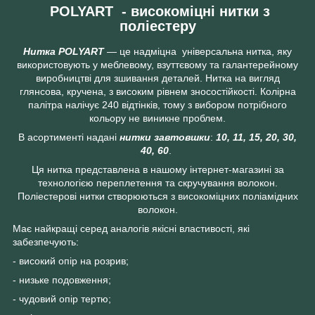
POLYART
- високоміцні нитки з
поліестеру
Нитка POLYART
— це надміцна універсальна нитка, яку
використовують у меблевому, взуттєвому та галантерейному
виробництві для зшивання деталей. Нитка на вигляд
глянсова, кручена, з високим рівнем зносостійкості. Колірна
палітра налічує 240 відтінків, тому з вибором потрібного
кольору не виникне проблем.
В асортименті надані
нитки завтовшки
:
10, 11, 15, 20, 30,
40, 60
.
Ця нитка представлена в нашому інтернет-магазині за
технологією переплетення та скручування волокон.
Поліестерові нитки створюються з високоміцних поліамідних
волокон.
Має найкращі серед аналогів якісні властивості, які
забезпечують:
- високий опір на розрив;
- низьке подовження;
- чудовий опір тертю;