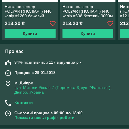
Нитка поліестер
Нитка поліестер
Нитк
POLYART(ПОЛІАРТ) N40
POLYART(ПОЛІАРТ) N40
(ПОЛ
колір #1269 бежевий
колір #608 бежевий 3000м
#121
3000м (ОРИГІНАЛ,
(ОРИГІНАЛ, ТУРЕЧЧИНА)
(ОР
213,20
213,20
213
₴
₴
ТУРЕЧЧИНА)
Купити
Купити
Про нас
94% позитивних з 117 відгуків за рік
Працює з 29.01.2018
м. Дніпро
вул. Миколи Різоля 7 (Перемога 6, зуп. "Фантазія"),
Дніпро, Україна
Контакти
Сьогодні працює з 09:00 до 18:00
Показати весь графік роботи