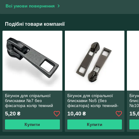
Всі умови повернення
Подібні товари компанії
Бігунок для спіральної
Бігунок для спіральної
Бігу
блискавки №7 без
блискавки No5 (без
блис
фіксатора колір темний
фіксатора) колір темний-
№10 
нікель #2
нікель No2
Темн
5,20
10,40
15,
₴
₴
Купити
Купити