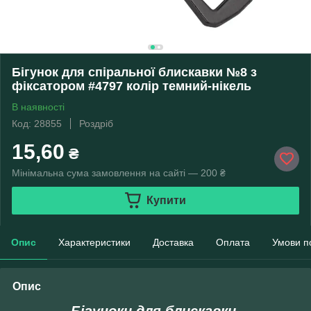
Бігунок для спіральної блискавки №8 з
фіксатором #4797 колір темний-нікель
В наявності
Код: 28855
Роздріб
15,60
₴
Мінімальна сума замовлення на сайті — 200 ₴
Купити
Опис
Характеристики
Доставка
Оплата
Умови п
Опис
Бігуноки для блискавки