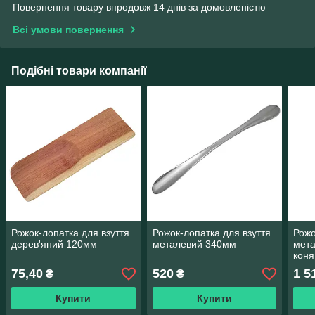
Повернення товару впродовж 14 днів за домовленістю
Всі умови повернення
Подібні товари компанії
Рожок-лопатка для взуття
Рожок-лопатка для взуття
Рожо
дерев'яний 120мм
металевий 340мм
мета
коня
75,40
520
1 5
₴
₴
Купити
Купити