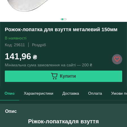
Рожок-лопатка для взуття металевий 150мм
В наявності
Код: 29611
Роздріб
141,96
₴
Мінімальна сума замовлення на сайті — 200 ₴
Купити
Опис
Характеристики
Доставка
Оплата
Умови п
Опис
Ріжок-лопаткадля взуття