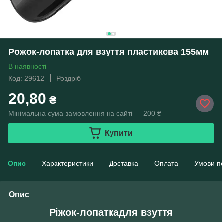
Рожок-лопатка для взуття пластикова 155мм
В наявності
Код: 29612
Роздріб
20,80
₴
Мінімальна сума замовлення на сайті — 200 ₴
Купити
Опис
Характеристики
Доставка
Оплата
Умови п
Опис
Ріжок-лопаткадля взуття