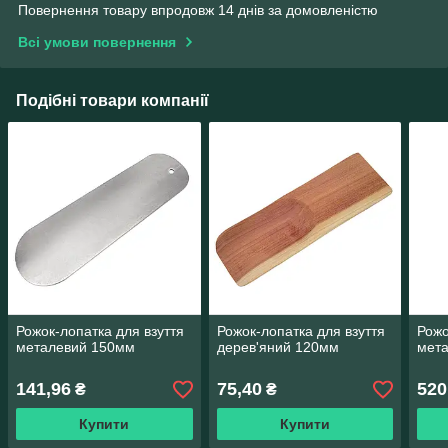
Повернення товару впродовж 14 днів за домовленістю
Всі умови повернення
Подібні товари компанії
Рожок-лопатка для взуття
Рожок-лопатка для взуття
Рожо
металевий 150мм
дерев'яний 120мм
мет
141,96
75,40
520
₴
₴
Купити
Купити