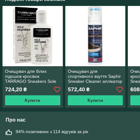
Очищувач для білих
Очищувач для
Очи
підошов кросівок
спортивного взуття Saphir
кро
TARRAGO Sneakers Sole
Sneaker Cleaner аплікатор
Snea
Restorer 115 мл
75 мл
50 м
724,20
572,40
608
₴
₴
Купити
Купити
Про нас
94% позитивних з 114 відгуків за рік