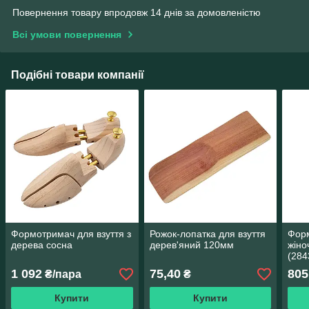
Повернення товару впродовж 14 днів за домовленістю
Всі умови повернення
Подібні товари компанії
Формотримач для взуття з
Рожок-лопатка для взуття
Форм
дерева сосна
дерев'яний 120мм
жіно
(284
1 092
75,40
805
₴/пара
₴
Купити
Купити