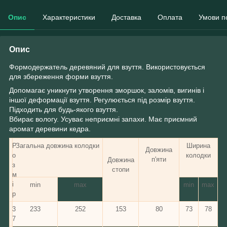
Опис
Характеристики
Доставка
Оплата
Умови п
Опис
Формодержатель деревяний для взуття. Використовується
для збереження форми взуття.
Допомагає уникнути утворення зморшок, заломів, вигинів і
іншої деформації взуття. Регулюється під розмір взуття.
Підходить для будь-якого взуття.
Вбирає вологу. Усуває неприємні запахи. Має приємний
аромат деревини кедра.
Р
Загальна довжина колодки
Ширина
Довжина
о
колодки
п'яти
Довжина
з
стопи
м
і
min
max
min
max
р
3
233
252
153
80
73
78
7